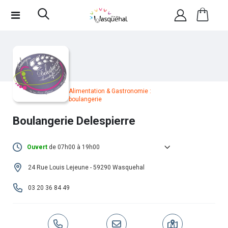
Alimentation & Gastronomie :
boulangerie
Boulangerie Delespierre
Ouvert
de 07h00 à 19h00
Lundi :
Fermé
24 Rue Louis Lejeune - 59290 Wasquehal
Mardi :
07h00 - 19h00
03 20 36 84 49
Mercredi :
07h00 - 19h00
Jeudi :
07h00 - 19h00