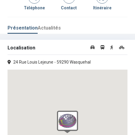
Vendredi :
07h00 - 19h00
Téléphone
Contact
Itinéraire
Samedi :
07h00 - 19h00
Présentation
Actualités
Dimanche :
07h00 - 12h30
Localisation
24 Rue Louis Lejeune - 59290 Wasquehal