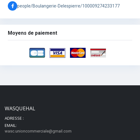
people/Boulangerie-Delespierre/100009274233177
Moyens de paiement
WASQUEHAL
ADRESSE :
EMAIL:
wasc.unioncommerciale@gmail.com