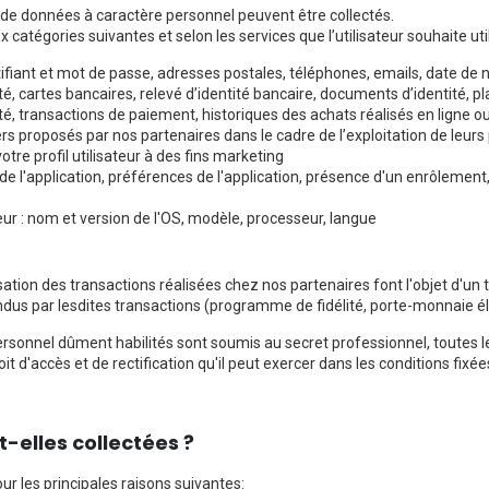
es de données à caractère personnel peuvent être collectés.
atégories suivantes et selon les services que l’utilisateur souhaite util
ifiant et mot de passe, adresses postales, téléphones, emails, date de
ité, cartes bancaires, relevé d’identité bancaire, documents d’identité, 
ité, transactions de paiement, historiques des achats réalisés en ligne 
proposés par nos partenaires dans le cadre de l’exploitation de leurs p
e profil utilisateur à des fins marketing
n de l'application, préférences de l'application, présence d'un enrôleme
ur : nom et version de l'OS, modèle, processeur, langue
ation des transactions réalisées chez nos partenaires font l'objet d'un 
ttendus par lesdites transactions (programme de fidélité, porte-monnaie é
ersonnel dûment habilités sont soumis au secret professionnel, toutes le
it d'accès et de rectification qu'il peut exercer dans les conditions fixé
t-elles collectées ?
our les principales raisons suivantes: