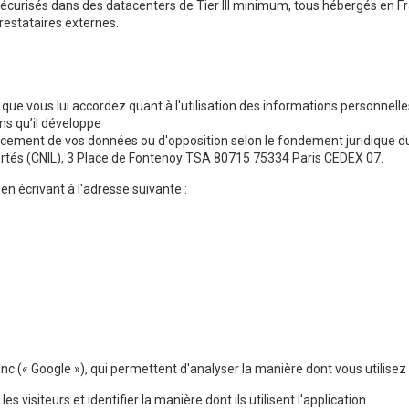
écurisés dans des datacenters de Tier III minimum, tous hébergés en F
restataires externes.
que vous lui accordez quant à l'utilisation des informations personne
ons qu’il développe
ffacement de vos données ou d'opposition selon le fondement juridique du
ertés (CNIL), 3 Place de Fontenoy TSA 80715 75334 Paris CEDEX 07.
n écrivant à l'adresse suivante :
 Inc (« Google »), qui permettent d'analyser la manière dont vous utilisez 
es visiteurs et identifier la manière dont ils utilisent l'application.