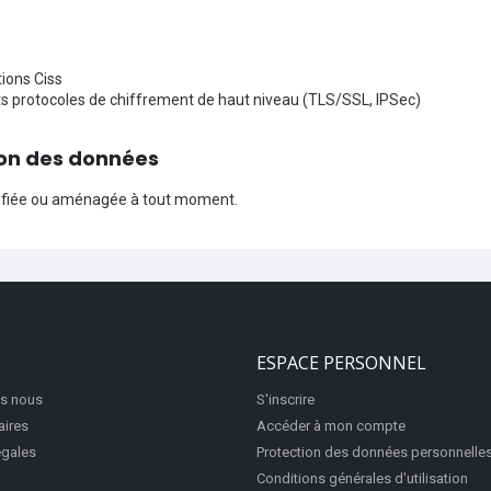
tions Ciss
ts protocoles de chiffrement de haut niveau (TLS/SSL, IPSec)
tion des données
modifiée ou aménagée à tout moment.
ESPACE PERSONNEL
s nous
S'inscrire
aires
Accéder à mon compte
égales
Protection des données personnelle
Conditions générales d'utilisation