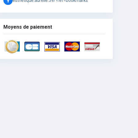
esthetique.aurelie.59/?ref=bookmarks
Moyens de paiement