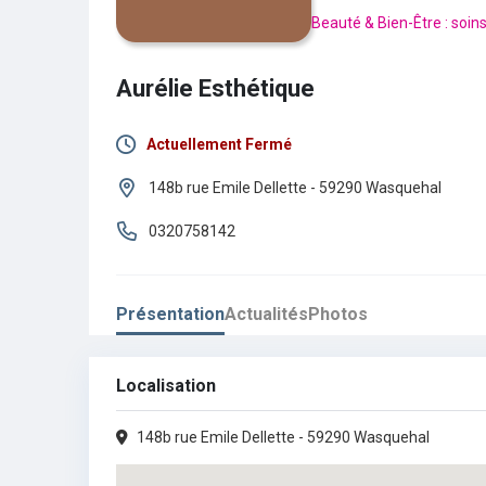
Beauté & Bien-Être : soin
Aurélie Esthétique
Actuellement Fermé
Lundi :
09h30 - 19h00
148b rue Emile Dellette - 59290 Wasquehal
Mardi :
Fermé
0320758142
Mercredi :
09h30 - 19h00
Présentation
Actualités
Photos
Jeudi :
09h30 - 19h00
Vendredi :
09h30 - 19h00
Localisation
Samedi :
09h30 - 18h00
148b rue Emile Dellette - 59290 Wasquehal
Dimanche :
Fermé