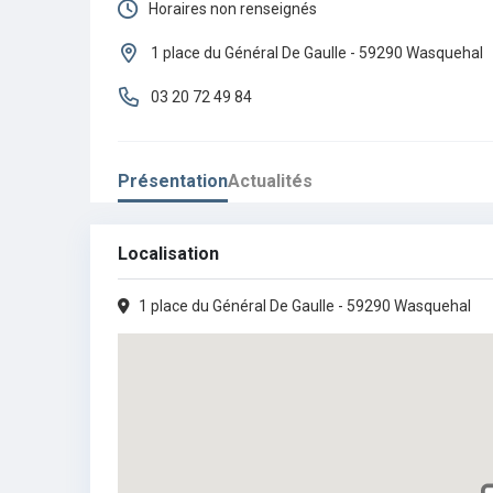
Horaires non renseignés
Cet établissement n'a pas encore renseigné ses
1 place du Général De Gaulle - 59290 Wasquehal
horaires.
03 20 72 49 84
Présentation
Actualités
Localisation
1 place du Général De Gaulle - 59290 Wasquehal